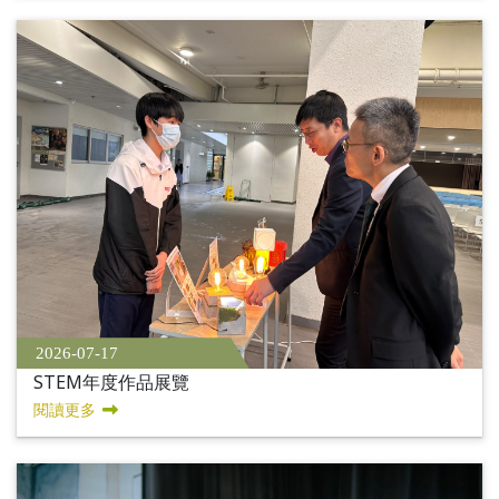
2026-07-17
STEM年度作品展覽
閱讀更多