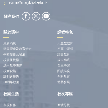
admin@maryknoll.edu.hk
關注我們
關於瑪中
課程特色
最新消息
天主教教育
辦學理念及教育使命
初高中課程
學校歷史及發展
語文教育
校歌及校徽
拔尖補底
瑪中教學團隊
自主學習
校舍設施
閱讀推廣
計劃與報告
創科教育
60周年校慶
體藝發展
校園生活
校友專區
家校合作
回饋母校