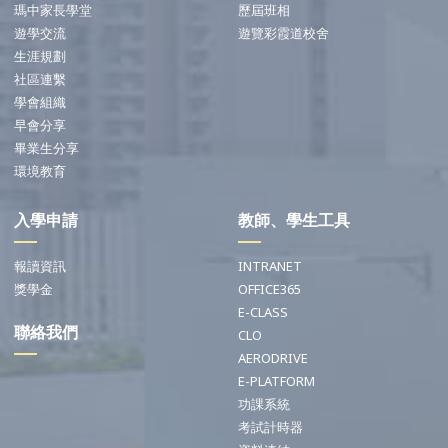
瑪中家長學堂
歷屆班相
遊學交流
遊覽彩霞道校舍
生涯規劃
社區連繫
學會組織
早會分享
畢業生分享
環境教育
入學申請
教師、學生工具
報讀資訊
INTRANET
獎學金
OFFICE365
E-CLASS
聯絡我們
CLO
AERODRIVE
E-PLATFORM
功課系統
考試計時器