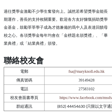
過往獎學金激勵不少學生奮發向上。誠然若希望獎學金能長
期運作，善長的支持攸關重要。歡迎各方友好慷慨捐助獎學
金基金，鼓勵莘莘學子成為才德兼備的瑪中人及表達回饋母
校之心。各項獎學金每年均會在「金榜題名頒獎禮」、「畢
業典禮」或「結業典禮」頒發。
聯絡校友會
電郵
fsa@maryknoll.edu.hk
傳真號碼
39149428
電話
27583102
校友會面書專頁
https://www.facebook.com/mssfs
群組通訊
(852) 44454630 (只限以文字通