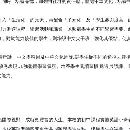
。同時，培養品德，加強對社群的責任感，體認中華文化，培養
引入「生活化」的元素，再配合「多元化」及「學生參與度高」
能力調適課程、學習活動和課業，以照顧學生的不同學習需要。
力；對於能力較佳的學生，則增設中文尖子班，強化其優點，使
猜燈謎、中文學科周及中華文化周等,讓學生從不同的途徑去建構
優秀表現,加強整體學習氣氛。培養學生閱讀習慣,透過晨讀課
文能力。
拓國際視野，成就更豐富的人生。本校的初中課程實施英語小班
。本校英語老師團隊更會共同製定學習材料，建構學生在字彙、