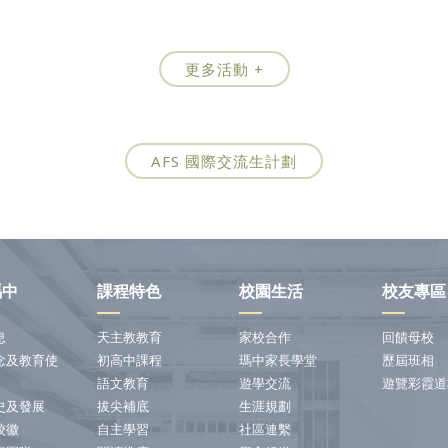
更多活動 +
AFS 國際交流生計劃
瑪中
課程特色
校園生活
校友專區
息
天主教教育
家校合作
回饋母校
念及教育使
初高中課程
瑪中家長學堂
歷屆班相
語文教育
遊學交流
遊覽彩霞道
史及發展
拔尖補底
生涯規劃
校徽
自主學習
社區連繫