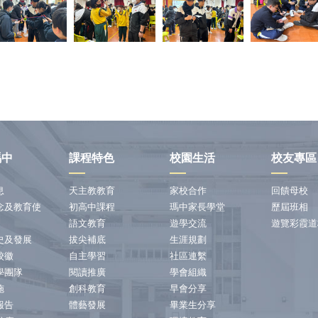
瑪中
課程特色
校園生活
校友專區
息
天主教教育
家校合作
回饋母校
念及教育使
初高中課程
瑪中家長學堂
歷屆班相
語文教育
遊學交流
遊覽彩霞道
史及發展
拔尖補底
生涯規劃
校徽
自主學習
社區連繫
學團隊
閱讀推廣
學會組織
施
創科教育
早會分享
報告
體藝發展
畢業生分享