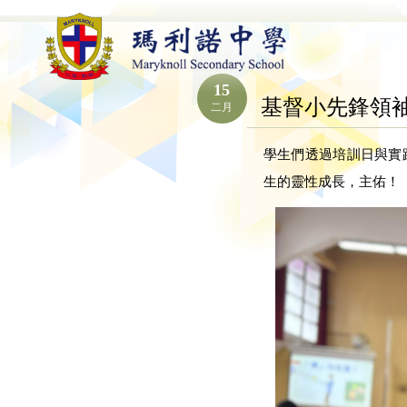
15
基督小先鋒領袖
二月
學生們透過培訓日與實
生的靈性成長，主佑！