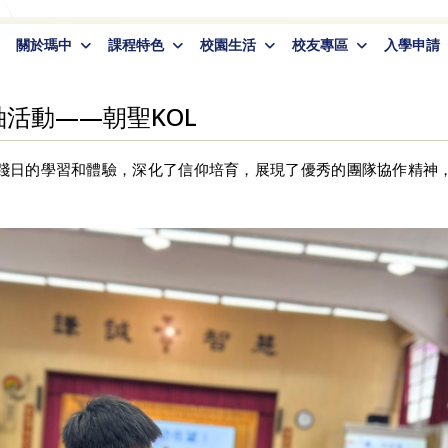
關於瑪中
課程特色
校園生活
校友專區
入學申請
活動——朝聖KOL
踐日的學習和體驗，深化了信仰培育，展現了優秀的團隊協作精神