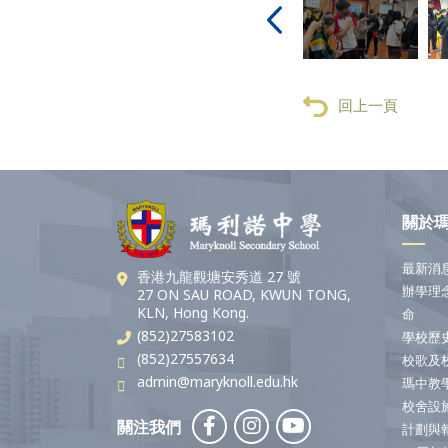
回上一頁
關於
最新消
香港九龍觀塘安秀道 27 號
辦學理
27 ON SAU ROAD, KWUN TONG,
KLN, Hong Kong.
命
(852)27583102
學校歷
(852)27557634
校歌及
admin@maryknoll.edu.hk
瑪中教
校舍設
關注我們
計劃與