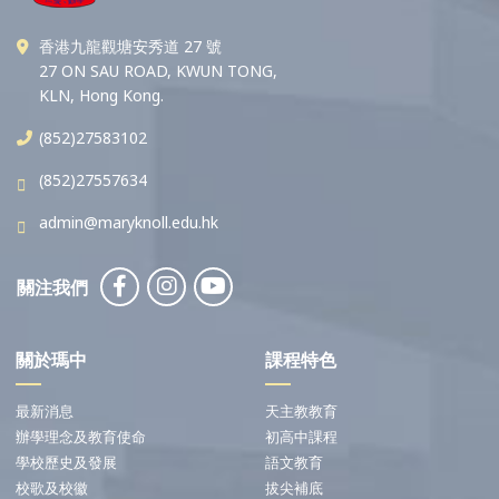
香港九龍觀塘安秀道 27 號
27 ON SAU ROAD, KWUN TONG,
KLN, Hong Kong.
(852)27583102
(852)27557634
admin@maryknoll.edu.hk
關注我們
關於瑪中
課程特色
最新消息
天主教教育
辦學理念及教育使命
初高中課程
學校歷史及發展
語文教育
校歌及校徽
拔尖補底