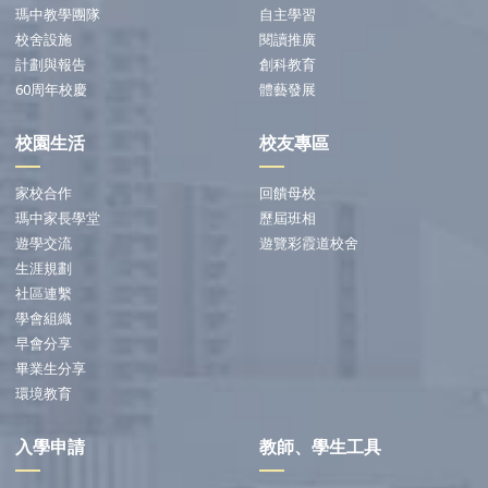
瑪中教學團隊
自主學習
校舍設施
閱讀推廣
計劃與報告
創科教育
60周年校慶
體藝發展
校園生活
校友專區
家校合作
回饋母校
瑪中家長學堂
歷屆班相
遊學交流
遊覽彩霞道校舍
生涯規劃
社區連繫
學會組織
早會分享
畢業生分享
環境教育
入學申請
教師、學生工具