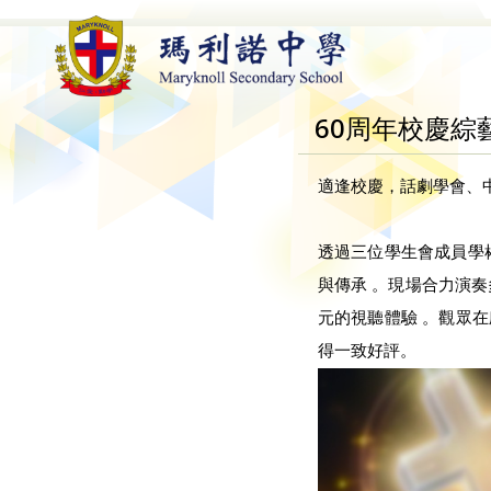
60周年校慶綜
適逢校慶，話劇學會、
透過三位學生會成員學
與傳承 。現場合力演
元的視聽體驗 。觀眾
得一致好評。