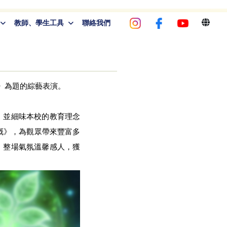
教師、學生工具
聯絡我們
》為題的綜藝表演。
，並細味本校的教育理念
溉》，為觀眾帶來豐富多
。整場氣氛溫馨感人，獲