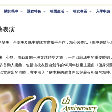
關於瑪中
課程特色
校園生活
校友專區
入學申請
藝表演
中樂團、合唱團及瑪中樂隊首度攜手合作，精心製作以《瑪中尋情記
彬、心悠、雨勤展開一段穿越時空之旅 ，一同回顧瑪中的重要時刻
奏多首動人樂曲，包括由校友親自創作的60周年校慶主題曲《俯身灌
在欣賞演出的同時，亦更深入了解本校的教育理念與薪火相傳的精神