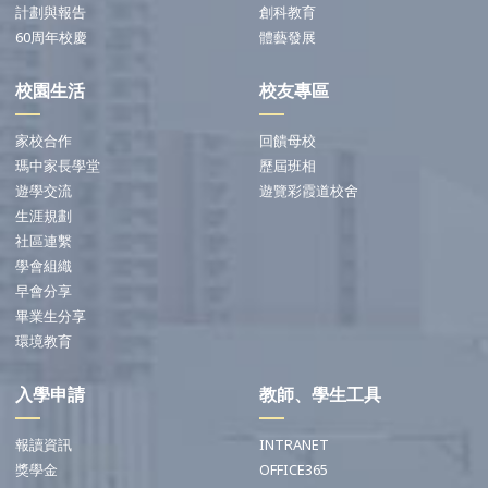
計劃與報告
創科教育
60周年校慶
體藝發展
校園生活
校友專區
家校合作
回饋母校
瑪中家長學堂
歷屆班相
遊學交流
遊覽彩霞道校舍
生涯規劃
社區連繫
學會組織
早會分享
畢業生分享
環境教育
入學申請
教師、學生工具
報讀資訊
INTRANET
獎學金
OFFICE365