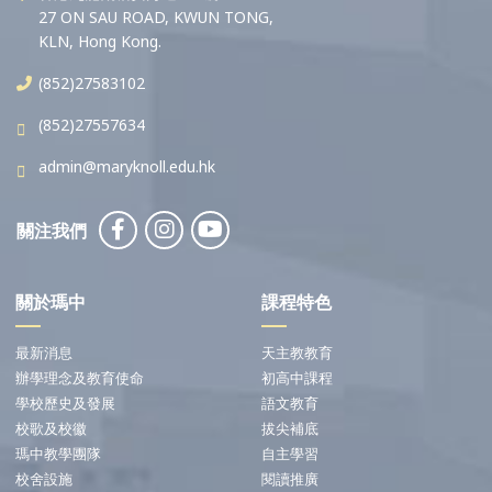
27 ON SAU ROAD, KWUN TONG,
KLN, Hong Kong.
(852)27583102
(852)27557634
admin@maryknoll.edu.hk
關注我們
關於瑪中
課程特色
最新消息
天主教教育
辦學理念及教育使命
初高中課程
學校歷史及發展
語文教育
校歌及校徽
拔尖補底
瑪中教學團隊
自主學習
校舍設施
閱讀推廣