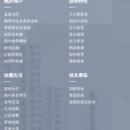
關於瑪中
課程特色
最新消息
天主教教育
辦學理念及教育使命
初高中課程
學校歷史及發展
語文教育
校歌及校徽
拔尖補底
瑪中教學團隊
自主學習
校舍設施
閱讀推廣
計劃與報告
創科教育
60周年校慶
體藝發展
校園生活
校友專區
家校合作
回饋母校
瑪中家長學堂
歷屆班相
遊學交流
遊覽彩霞道校舍
生涯規劃
社區連繫
學會組織
早會分享