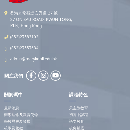
香港九龍觀塘安秀道 27 號
27 ON SAU ROAD, KWUN TONG,
KLN, Hong Kong.
(852)27583102
(852)27557634
admin@maryknoll.edu.hk
關注我們
關於瑪中
課程特色
最新消息
天主教教育
辦學理念及教育使命
初高中課程
學校歷史及發展
語文教育
校歌及校徽
拔尖補底