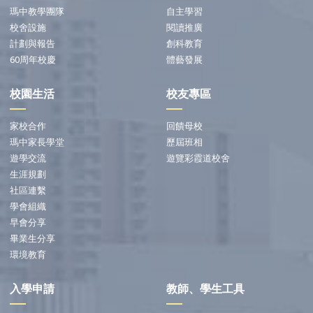
瑪中教學團隊
自主學習
校舍設施
閱讀推廣
計劃與報告
創科教育
60周年校慶
體藝發展
校園生活
校友專區
家校合作
回饋母校
瑪中家長學堂
歷屆班相
遊學交流
遊覽彩霞道校舍
生涯規劃
社區連繫
學會組織
早會分享
畢業生分享
環境教育
入學申請
教師、學生工具