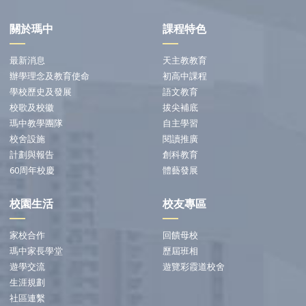
關於瑪中
課程特色
最新消息
天主教教育
辦學理念及教育使命
初高中課程
學校歷史及發展
語文教育
校歌及校徽
拔尖補底
瑪中教學團隊
自主學習
校舍設施
閱讀推廣
計劃與報告
創科教育
60周年校慶
體藝發展
校園生活
校友專區
家校合作
回饋母校
瑪中家長學堂
歷屆班相
遊學交流
遊覽彩霞道校舍
生涯規劃
社區連繫