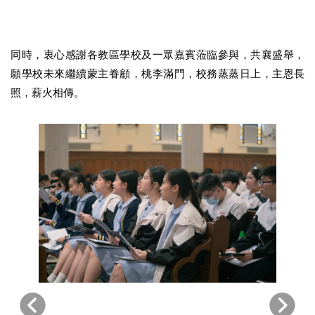
同時，衷心感謝各教區學校及一眾嘉賓蒞臨參與，共襄盛舉，
願學校未來繼續蒙主眷顧，桃李滿門，校務蒸蒸日上，主恩長
照，薪火相傳。