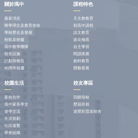
關於瑪中
課程特色
最新消息
天主教教育
辦學理念及教育使命
初高中課程
學校歷史及發展
語文教育
校歌及校徽
拔尖補底
瑪中教學團隊
自主學習
校舍設施
閱讀推廣
計劃與報告
創科教育
60周年校慶
體藝發展
校園生活
校友專區
家校合作
回饋母校
瑪中家長學堂
歷屆班相
遊學交流
遊覽彩霞道校舍
生涯規劃
社區連繫
學會組織