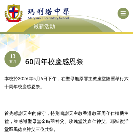
最新活動
13
60周年校慶感恩祭
五月
本校於2026年5月6日下午，在聖母無原罪主教座堂隆重舉行六
十周年校慶感恩祭。
首先感謝天主的保守，特別鳴謝天主教香港教區周守仁樞機主
禮，並感謝聖母堂金時羽神父、玫瑰堂沈嘉仁神父、耶穌復活
堂區馬德良神父三位共祭。