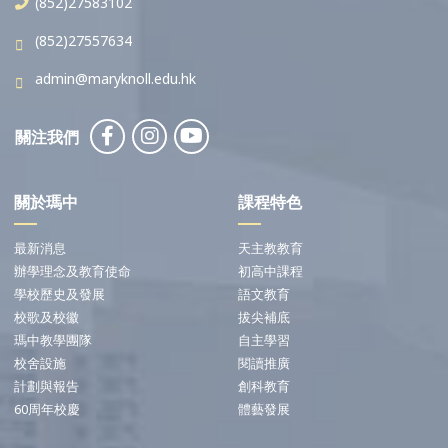
(852)27583102
(852)27557634
admin@maryknoll.edu.hk
關注我們
關於瑪中
課程特色
最新消息
天主教教育
辦學理念及教育使命
初高中課程
學校歷史及發展
語文教育
校歌及校徽
拔尖補底
瑪中教學團隊
自主學習
校舍設施
閱讀推廣
計劃與報告
創科教育
60周年校慶
體藝發展