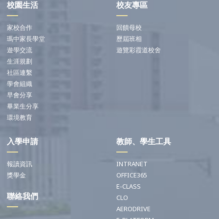
校園生活
校友專區
家校合作
回饋母校
瑪中家長學堂
歷屆班相
遊學交流
遊覽彩霞道校舍
生涯規劃
社區連繫
學會組織
早會分享
畢業生分享
環境教育
入學申請
教師、學生工具
報讀資訊
INTRANET
獎學金
OFFICE365
E-CLASS
聯絡我們
CLO
AERODRIVE