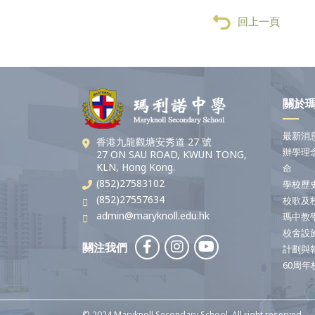
回上一頁
關於
最新消
香港九龍觀塘安秀道 27 號
辦學理
27 ON SAU ROAD, KWUN TONG,
KLN, Hong Kong.
命
(852)27583102
學校歷
(852)27557634
校歌及
admin@maryknoll.edu.hk
瑪中教
校舍設
關注我們
計劃與
60周年
© 2024 Maryknoll Secondary School. All right reserved.