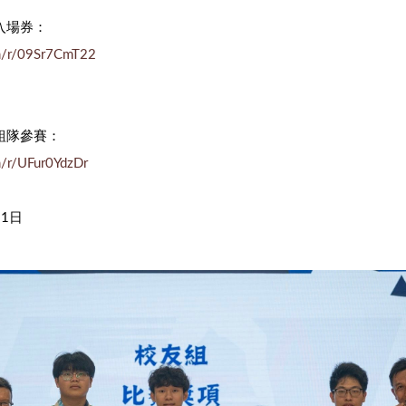
入場券：
om/r/09Sr7CmT22
組隊參賽：
om/r/UFur0YdzDr
31日