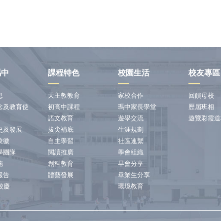
瑪中
課程特色
校園生活
校友專區
息
天主教教育
家校合作
回饋母校
念及教育使
初高中課程
瑪中家長學堂
歷屆班相
語文教育
遊學交流
遊覽彩霞道
史及發展
拔尖補底
生涯規劃
校徽
自主學習
社區連繫
學團隊
閱讀推廣
學會組織
施
創科教育
早會分享
報告
體藝發展
畢業生分享
校慶
環境教育