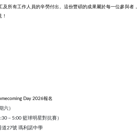
工及所有工作人員的辛勞付出。這份豐碩的成果屬於每一位參與者
見！
coming Day 2026報名
星期六）
（3:30－5:00 籃球明星對抗賽）
道27號 瑪利諾中學