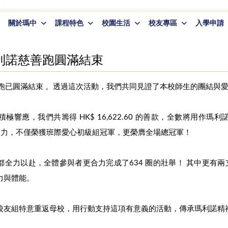
關於瑪中
課程特色
校園生活
校友專區
入學申請
利諾慈善跑圓滿結束
跑已圓滿結束‍ 。透過這次活動，我們共同見證了本校師生的團結與
極響應，我們共籌得 HK$ 16,622.60 的善款，全數將用作瑪
凝聚力，不僅榮獲班際愛心初級組冠軍，更榮膺全場總冠軍！
全力以赴，全體參與者更合力完成了634 圈的壯舉！ 其中更有兩支
力與體能。
校友組特意重返母校，用行動支持這項有意義的活動，傳承瑪利諾精