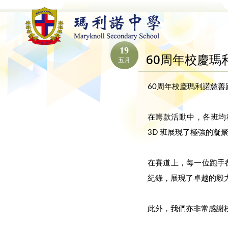
19
60周年校慶瑪
五月
60周年校慶瑪利諾慈善
在籌款活動中，各班均積
3D 班展現了極強的
在賽道上，每一位跑手都
紀錄，展現了卓越的毅
此外，我們亦非常感謝