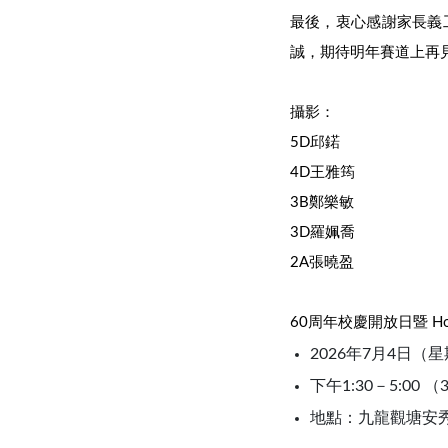
最後，衷心感謝家長義
誠，期待明年賽道上再
攝影：
5D邱鍩
4D王雅筠
3B鄭樂敏
3D羅姵喬
2A張曉盈
60周年校慶開放日暨 Home
2026年7月4日（
下午1:30－5:00 
地點：九龍觀塘安秀