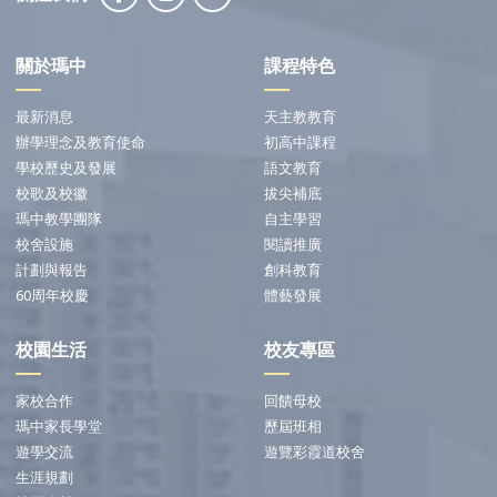
關於瑪中
課程特色
最新消息
天主教教育
辦學理念及教育使命
初高中課程
學校歷史及發展
語文教育
校歌及校徽
拔尖補底
瑪中教學團隊
自主學習
校舍設施
閱讀推廣
計劃與報告
創科教育
60周年校慶
體藝發展
校園生活
校友專區
家校合作
回饋母校
瑪中家長學堂
歷屆班相
遊學交流
遊覽彩霞道校舍
生涯規劃