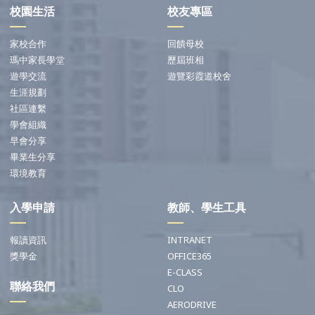
校園生活
校友專區
家校合作
回饋母校
瑪中家長學堂
歷屆班相
遊學交流
遊覽彩霞道校舍
生涯規劃
社區連繫
學會組織
早會分享
畢業生分享
環境教育
入學申請
教師、學生工具
報讀資訊
INTRANET
獎學金
OFFICE365
E-CLASS
聯絡我們
CLO
AERODRIVE