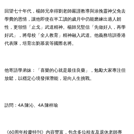
回望七十年代，楊師兄幸得劉老師嚴謹教導與涂挽靈神父免去
學費的恩情，讓他即使在半工讀的歲月中仍能磨練出過人韌
性，更領悟「止戈」武道精神。楊師兄堅信「先做好人，再學
好武」，將母校「全人教育」精神融入武道。他義務培訓香港
代表隊，培育出劉慕裳等國際名將。
他寄語學弟妹：「喜樂的心就是最佳良藥」，勉勵大家專注但
放鬆，以穩定心境發揮潛能，迎向人生挑戰。
訪問：4A 陳沁、4A 陳梓瑜
《60周年校慶特刊》內容豐富，包含多位校友及退休老師專