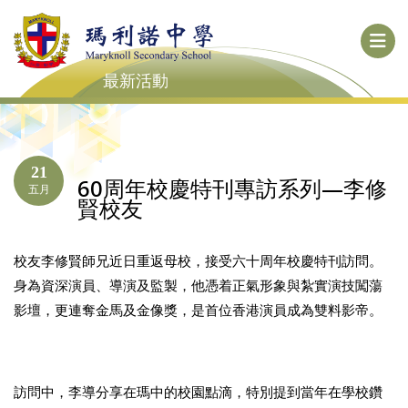
最新活動
21
60周年校慶特刊專訪系列—李修
五月
賢校友
校友李修賢師兄近日重返母校，接受六十周年校慶特刊訪問。
身為資深演員、導演及監製，他憑着正氣形象與紮實演技闖蕩
影壇，更連奪金馬及金像獎，是首位香港演員成為雙料影帝。
訪問中，李導分享在瑪中的校園點滴，特別提到當年在學校鑽