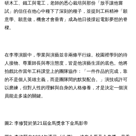
研木工、鐵工與電工，老師的悉心栽培與那份「放手讓他嘗
試」的信任在他心中種下了深刻的種子，並提到工科精神「願
意學、願意做，機會才會垂青」成為他日後撐起電影夢想的脊
樑。
在李導演眼中，學業與演藝並非兩條平行線。校園裡學到的待
人接物、尊重師長與專注態度，皆是他演藝生涯的底色。他將
拍戲比作當年工科課堂上的團隊協作：「一件作品的完成，靠
的不是個人英雄主義，而是團隊間的默契配合。」演技或許可
以磨練，但對人性的理解與自身的人格修養，才是決定一個演
員能走多遠的關鍵。
圖2: 李修賢於第21屆金馬獎拿下金馬影帝