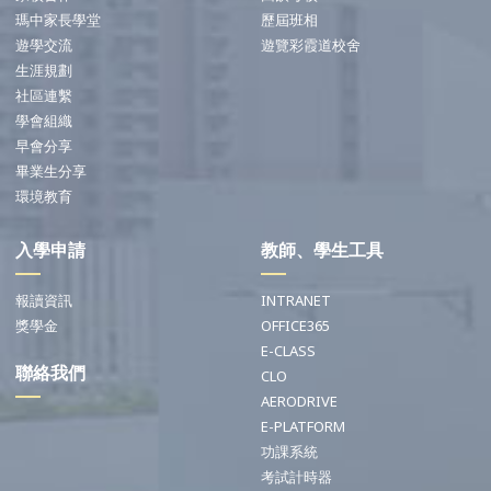
瑪中家長學堂
歷屆班相
遊學交流
遊覽彩霞道校舍
生涯規劃
社區連繫
學會組織
早會分享
畢業生分享
環境教育
入學申請
教師、學生工具
報讀資訊
INTRANET
獎學金
OFFICE365
E-CLASS
聯絡我們
CLO
AERODRIVE
E-PLATFORM
功課系統
考試計時器