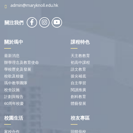
admin@maryknoll.edu.hk
關注我們
關於瑪中
課程特色
最新消息
天主教教育
辦學理念及教育使命
初高中課程
學校歷史及發展
語文教育
校歌及校徽
拔尖補底
瑪中教學團隊
自主學習
校舍設施
閱讀推廣
計劃與報告
創科教育
60周年校慶
體藝發展
校園生活
校友專區
家校合作
回饋母校