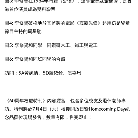
圖3: 李修賢在1984年憑藉《公僕》，連奪金馬及金像獎，是香
港首位演員成為雙料影帝
圖4: 李修賢破格地於其監製的電影《霹靂先鋒》起用仍是兒童
節目主持的周星馳
圖5: 李修賢和同學一同鑽研木工、鐵工與電工
圖6: 李修賢和同班同學的合照
訪問：5A黃婉清、5D羅銥銓、伍嘉恩
《60周年校慶特刊》內容豐富，包含多位校友及退休老師專
訪。特刊將於7月4日（六）校慶開放日暨Homecoming Day紀
念品攤位現場發售，數量有限，售完即止！