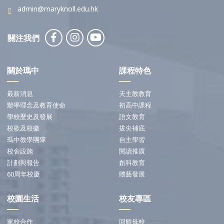
admin@maryknoll.edu.hk
關注我們
關於瑪中
課程特色
最新消息
天主教教育
辦學理念及教育使命
初高中課程
學校歷史及發展
語文教育
校歌及校徽
拔尖補底
瑪中教學團隊
自主學習
校舍設施
閱讀推廣
計劃與報告
創科教育
60周年校慶
體藝發展
校園生活
校友專區
家校合作
回饋母校