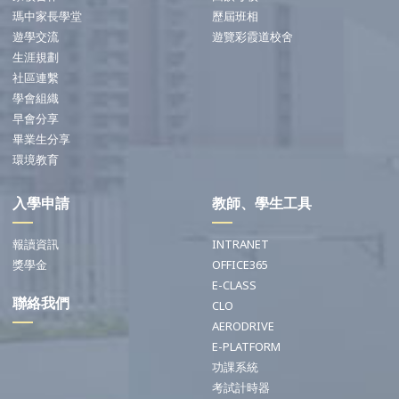
瑪中家長學堂
歷屆班相
遊學交流
遊覽彩霞道校舍
生涯規劃
社區連繫
學會組織
早會分享
畢業生分享
環境教育
入學申請
教師、學生工具
報讀資訊
INTRANET
獎學金
OFFICE365
E-CLASS
聯絡我們
CLO
AERODRIVE
E-PLATFORM
功課系統
考試計時器