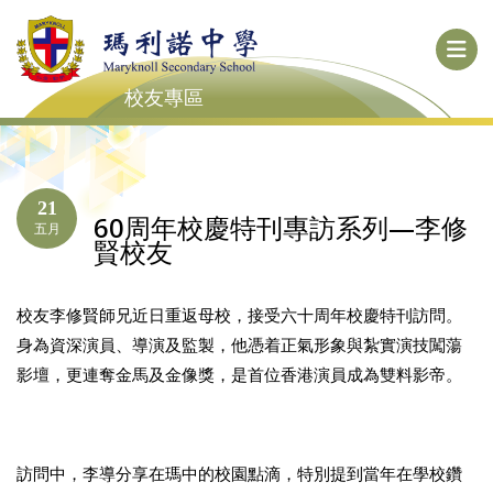
校友專區
21
60周年校慶特刊專訪系列—李修
五月
賢校友
校友李修賢師兄近日重返母校，接受六十周年校慶特刊訪問。
身為資深演員、導演及監製，他憑着正氣形象與紮實演技闖蕩
影壇，更連奪金馬及金像獎，是首位香港演員成為雙料影帝。
訪問中，李導分享在瑪中的校園點滴，特別提到當年在學校鑽