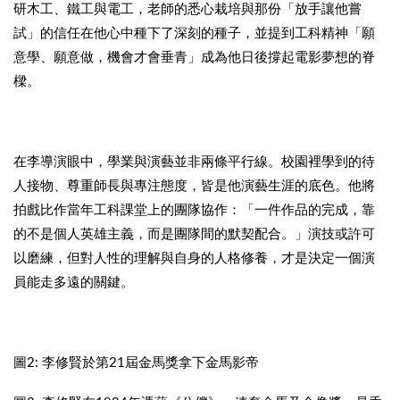
研木工、鐵工與電工，老師的悉心栽培與那份「放手讓他嘗
試」的信任在他心中種下了深刻的種子，並提到工科精神「願
意學、願意做，機會才會垂青」成為他日後撐起電影夢想的脊
樑。
在李導演眼中，學業與演藝並非兩條平行線。校園裡學到的待
人接物、尊重師長與專注態度，皆是他演藝生涯的底色。他將
拍戲比作當年工科課堂上的團隊協作：「一件作品的完成，靠
的不是個人英雄主義，而是團隊間的默契配合。」演技或許可
以磨練，但對人性的理解與自身的人格修養，才是決定一個演
員能走多遠的關鍵。
圖2: 李修賢於第21屆金馬獎拿下金馬影帝