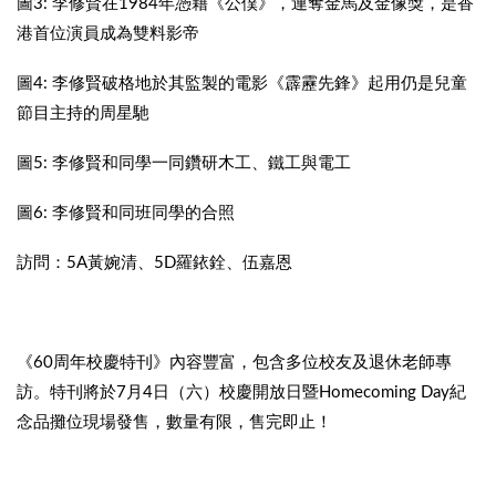
圖3: 李修賢在1984年憑藉《公僕》，連奪金馬及金像獎，是香
港首位演員成為雙料影帝
圖4: 李修賢破格地於其監製的電影《霹靂先鋒》起用仍是兒童
節目主持的周星馳
圖5: 李修賢和同學一同鑽研木工、鐵工與電工
圖6: 李修賢和同班同學的合照
訪問：5A黃婉清、5D羅銥銓、伍嘉恩
《60周年校慶特刊》內容豐富，包含多位校友及退休老師專
訪。特刊將於7月4日（六）校慶開放日暨Homecoming Day紀
念品攤位現場發售，數量有限，售完即止！