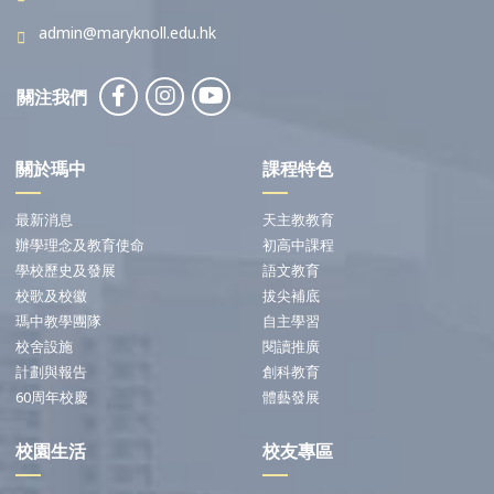
admin@maryknoll.edu.hk
關注我們
關於瑪中
課程特色
最新消息
天主教教育
辦學理念及教育使命
初高中課程
學校歷史及發展
語文教育
校歌及校徽
拔尖補底
瑪中教學團隊
自主學習
校舍設施
閱讀推廣
計劃與報告
創科教育
60周年校慶
體藝發展
校園生活
校友專區