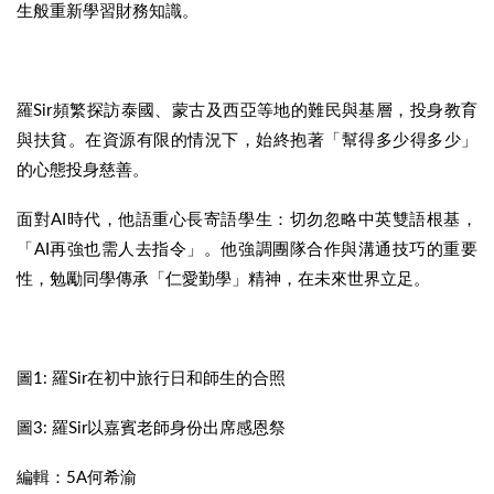
生般重新學習財務知識。
羅Sir頻繁探訪泰國、蒙古及西亞等地的難民與基層，投身教育
與扶貧。在資源有限的情況下，始終抱著「幫得多少得多少」
的心態投身慈善。
面對AI時代，他語重心長寄語學生：切勿忽略中英雙語根基，
「AI再強也需人去指令」。他強調團隊合作與溝通技巧的重要
性，勉勵同學傳承「仁愛勤學」精神，在未來世界立足。
圖1: 羅Sir在初中旅行日和師生的合照
圖3: 羅Sir以嘉賓老師身份出席感恩祭
編輯：5A何希渝