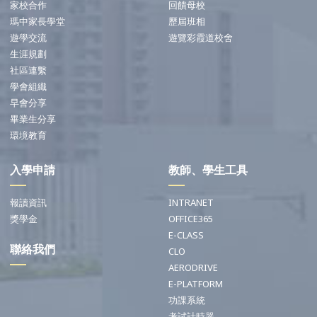
家校合作
回饋母校
瑪中家長學堂
歷屆班相
遊學交流
遊覽彩霞道校舍
生涯規劃
社區連繫
學會組織
早會分享
畢業生分享
環境教育
入學申請
教師、學生工具
報讀資訊
INTRANET
獎學金
OFFICE365
E-CLASS
聯絡我們
CLO
AERODRIVE
E-PLATFORM
功課系統
考試計時器