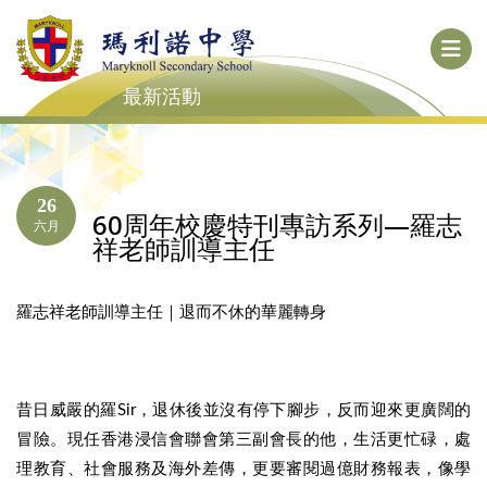
最新活動
26
60周年校慶特刊專訪系列—羅志
六月
祥老師訓導主任
羅志祥老師訓導主任｜退而不休的華麗轉身
昔日威嚴的羅Sir，退休後並沒有停下腳步，反而迎來更廣闊的
冒險。現任香港浸信會聯會第三副會長的他，生活更忙碌，處
理教育、社會服務及海外差傳，更要審閱過億財務報表，像學