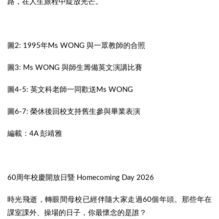
路，在人生旅程中綻放光芒。
圖2: 1995年Ms WONG 與一眾教師的合照
圖3: Ms WONG 與師生籌備英文演講比賽
圖4-5: 英文科老師一同歡送Ms WONG
圖6-7: 榮休後回校支持舊生參與畢業表演
編載：4A 彭靖雅
60周年校慶開放日暨 Homecoming Day 2026
時光飛逝，轉眼間母校已經伴隨大家走過60個年頭。那些年在
課室課外、操場的日子，你最懷念的是誰？