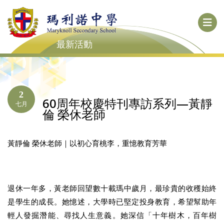
最新活動
2
60周年校慶特刊專訪系列—黃靜
七月
倫 榮休老師
黃靜倫 榮休老師｜以初心育桃李，重憶教育芳華
退休一年多，黃老師回望數十載瑪中歲月，最珍貴的收穫始終
是學生的成長。她憶述，大學時已堅定投身教育，希望幫助年
輕人發掘潛能、尋找人生意義。她深信「十年樹木，百年樹