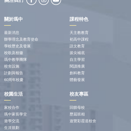
關注我們
關於瑪中
課程特色
最新消息
天主教教育
辦學理念及教育使命
初高中課程
學校歷史及發展
語文教育
校歌及校徽
拔尖補底
瑪中教學團隊
自主學習
校舍設施
閱讀推廣
計劃與報告
創科教育
60周年校慶
體藝發展
校園生活
校友專區
家校合作
回饋母校
瑪中家長學堂
歷屆班相
遊學交流
遊覽彩霞道校舍
生涯規劃