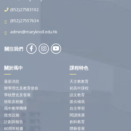
(852)27583102
(852)27557634
admin@maryknoll.edu.hk
關注我們
關於瑪中
課程特色
最新消息
天主教教育
辦學理念及教育使命
初高中課程
學校歷史及發展
語文教育
校歌及校徽
拔尖補底
瑪中教學團隊
自主學習
校舍設施
閱讀推廣
計劃與報告
創科教育
60周年校慶
體藝發展