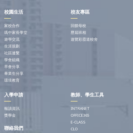
校園生活
校友專區
家校合作
回饋母校
瑪中家長學堂
歷屆班相
遊學交流
遊覽彩霞道校舍
生涯規劃
社區連繫
學會組織
早會分享
畢業生分享
環境教育
入學申請
教師、學生工具
報讀資訊
INTRANET
獎學金
OFFICE365
E-CLASS
聯絡我們
CLO