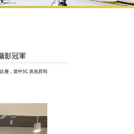
攝影冠軍
比賽，當中5C 吳兆昇同