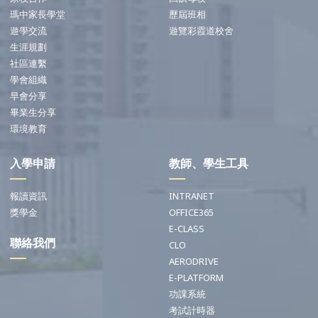
瑪中家長學堂
歷屆班相
遊學交流
遊覽彩霞道校舍
生涯規劃
社區連繫
學會組織
早會分享
畢業生分享
環境教育
入學申請
教師、學生工具
報讀資訊
INTRANET
獎學金
OFFICE365
E-CLASS
聯絡我們
CLO
AERODRIVE
E-PLATFORM
功課系統
考試計時器