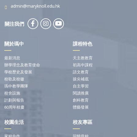
admin@maryknoll.edu.hk
關注我們
關於瑪中
課程特色
最新消息
天主教教育
辦學理念及教育使命
初高中課程
學校歷史及發展
語文教育
校歌及校徽
拔尖補底
瑪中教學團隊
自主學習
校舍設施
閱讀推廣
計劃與報告
創科教育
60周年校慶
體藝發展
校園生活
校友專區
家校合作
回饋母校