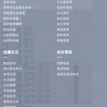
最新消息
天主教教育
辦學理念及教育使命
初高中課程
學校歷史及發展
語文教育
校歌及校徽
拔尖補底
瑪中教學團隊
自主學習
校舍設施
閱讀推廣
計劃與報告
創科教育
60周年校慶
體藝發展
校園生活
校友專區
家校合作
回饋母校
瑪中家長學堂
歷屆班相
遊學交流
遊覽彩霞道校舍
生涯規劃
社區連繫
學會組織
早會分享
畢業生分享
環境教育