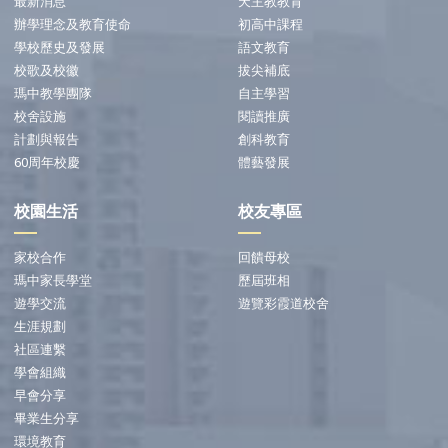
最新消息
天主教教育
辦學理念及教育使命
初高中課程
學校歷史及發展
語文教育
校歌及校徽
拔尖補底
瑪中教學團隊
自主學習
校舍設施
閱讀推廣
計劃與報告
創科教育
60周年校慶
體藝發展
校園生活
校友專區
家校合作
回饋母校
瑪中家長學堂
歷屆班相
遊學交流
遊覽彩霞道校舍
生涯規劃
社區連繫
學會組織
早會分享
畢業生分享
環境教育