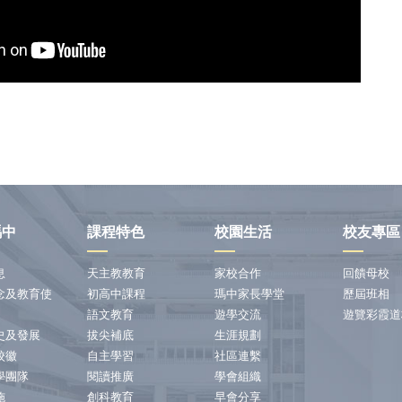
瑪中
課程特色
校園生活
校友專區
息
天主教教育
家校合作
回饋母校
念及教育使
初高中課程
瑪中家長學堂
歷屆班相
語文教育
遊學交流
遊覽彩霞道
史及發展
拔尖補底
生涯規劃
校徽
自主學習
社區連繫
學團隊
閱讀推廣
學會組織
施
創科教育
早會分享