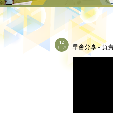
12
早會分享 - 負
十一月