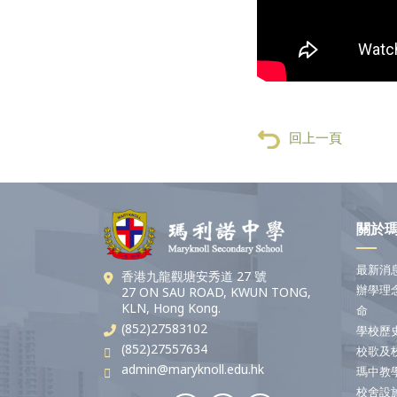
回上一頁
關於
最新消
香港九龍觀塘安秀道 27 號
辦學理
27 ON SAU ROAD, KWUN TONG,
KLN, Hong Kong.
命
(852)27583102
學校歷
(852)27557634
校歌及
admin@maryknoll.edu.hk
瑪中教
校舍設