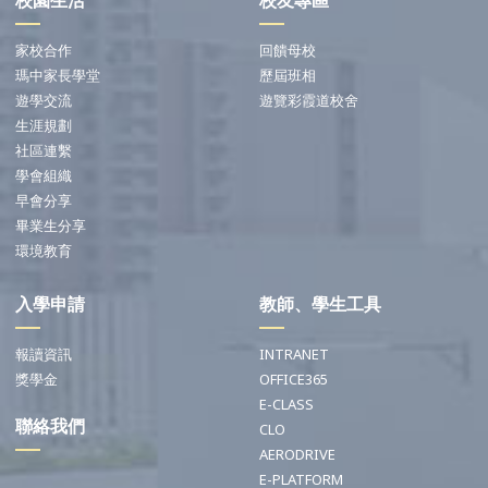
校園生活
校友專區
家校合作
回饋母校
瑪中家長學堂
歷屆班相
遊學交流
遊覽彩霞道校舍
生涯規劃
社區連繫
學會組織
早會分享
畢業生分享
環境教育
入學申請
教師、學生工具
報讀資訊
INTRANET
獎學金
OFFICE365
E-CLASS
聯絡我們
CLO
AERODRIVE
E-PLATFORM