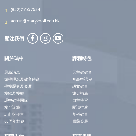
(852)27557634
admin@maryknoll.edu.hk
關注我們
關於瑪中
課程特色
最新消息
天主教教育
辦學理念及教育使命
初高中課程
學校歷史及發展
語文教育
校歌及校徽
拔尖補底
瑪中教學團隊
自主學習
校舍設施
閱讀推廣
計劃與報告
創科教育
60周年校慶
體藝發展