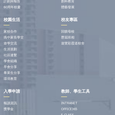
計劃與報告
創科教育
60周年校慶
體藝發展
校園生活
校友專區
家校合作
回饋母校
瑪中家長學堂
歷屆班相
遊學交流
遊覽彩霞道校舍
生涯規劃
社區連繫
學會組織
早會分享
畢業生分享
環境教育
入學申請
教師、學生工具
報讀資訊
INTRANET
獎學金
OFFICE365
E-CLASS