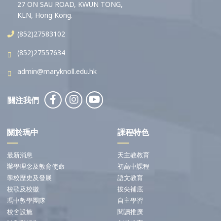
27 ON SAU ROAD, KWUN TONG,
KLN, Hong Kong.
(852)27583102
(852)27557634
admin@maryknoll.edu.hk
關注我們
關於瑪中
課程特色
最新消息
天主教教育
辦學理念及教育使命
初高中課程
學校歷史及發展
語文教育
校歌及校徽
拔尖補底
瑪中教學團隊
自主學習
校舍設施
閱讀推廣