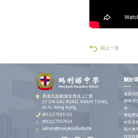
回上一頁
關於
最新消
香港九龍觀塘安秀道 27 號
辦學理
27 ON SAU ROAD, KWUN TONG,
KLN, Hong Kong.
命
(852)27583102
學校歷
(852)27557634
校歌及
admin@maryknoll.edu.hk
瑪中教
校舍設