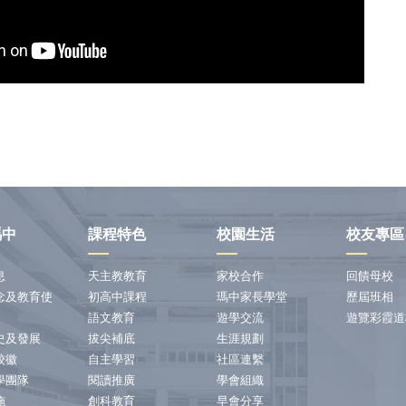
瑪中
課程特色
校園生活
校友專區
息
天主教教育
家校合作
回饋母校
念及教育使
初高中課程
瑪中家長學堂
歷屆班相
語文教育
遊學交流
遊覽彩霞道
史及發展
拔尖補底
生涯規劃
校徽
自主學習
社區連繫
學團隊
閱讀推廣
學會組織
施
創科教育
早會分享