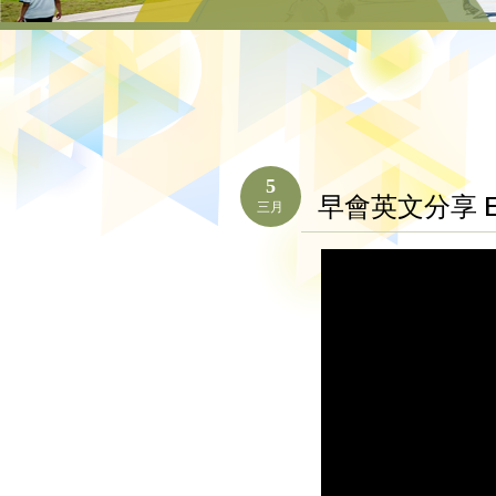
5
早會英文分享 Exp
三月