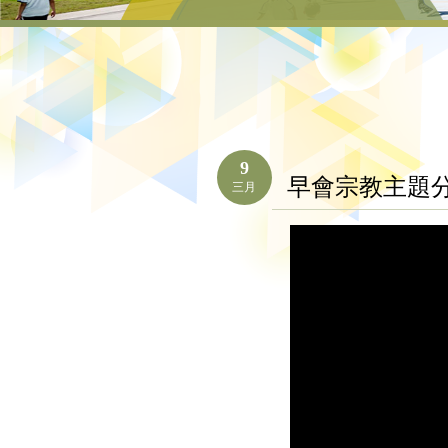
9
早會宗教主題
三月