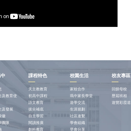
瑪中
課程特色
校園生活
校友專區
息
天主教教育
家校合作
回饋母校
念及教育使
初高中課程
瑪中家長學堂
歷屆班相
語文教育
遊學交流
遊覽彩霞道
史及發展
拔尖補底
生涯規劃
校徽
自主學習
社區連繫
學團隊
閱讀推廣
學會組織
施
創科教育
早會分享