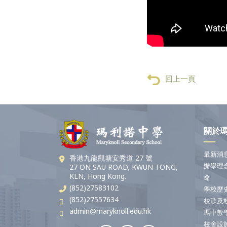
回上一頁
關於
最新消
香港九龍觀塘安秀道 27 號
辦學理
27 ON SAU ROAD, KWUN TONG,
KLN, Hong Kong.
命
(852)27583102
學校歷
(852)27557634
校歌及
admin@maryknoll.edu.hk
瑪中教
校舍設