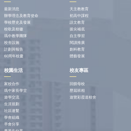
最新消息
天主教教育
辦學理念及教育使命
初高中課程
學校歷史及發展
語文教育
校歌及校徽
拔尖補底
瑪中教學團隊
自主學習
校舍設施
閱讀推廣
計劃與報告
創科教育
60周年校慶
體藝發展
校園生活
校友專區
家校合作
回饋母校
瑪中家長學堂
歷屆班相
遊學交流
遊覽彩霞道校舍
生涯規劃
社區連繫
學會組織
早會分享
畢業生分享