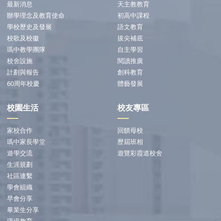
最新消息
天主教教育
辦學理念及教育使命
初高中課程
學校歷史及發展
語文教育
校歌及校徽
拔尖補底
瑪中教學團隊
自主學習
校舍設施
閱讀推廣
計劃與報告
創科教育
60周年校慶
體藝發展
校園生活
校友專區
家校合作
回饋母校
瑪中家長學堂
歷屆班相
遊學交流
遊覽彩霞道校舍
生涯規劃
社區連繫
學會組織
早會分享
畢業生分享
環境教育