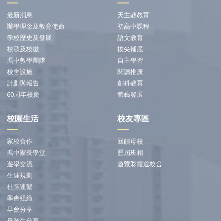
最新消息
天主教教育
辦學理念及教育使命
初高中課程
學校歷史及發展
語文教育
校歌及校徽
拔尖補底
瑪中教學團隊
自主學習
校舍設施
閱讀推廣
計劃與報告
創科教育
60周年校慶
體藝發展
校園生活
校友專區
家校合作
回饋母校
瑪中家長學堂
歷屆班相
遊學交流
遊覽彩霞道校舍
生涯規劃
社區連繫
學會組織
早會分享
畢業生分享