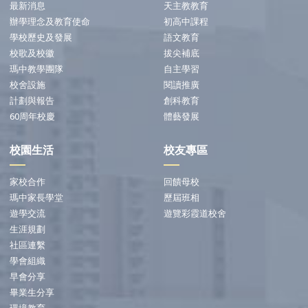
最新消息
天主教教育
辦學理念及教育使命
初高中課程
學校歷史及發展
語文教育
校歌及校徽
拔尖補底
瑪中教學團隊
自主學習
校舍設施
閱讀推廣
計劃與報告
創科教育
60周年校慶
體藝發展
校園生活
校友專區
家校合作
回饋母校
瑪中家長學堂
歷屆班相
遊學交流
遊覽彩霞道校舍
生涯規劃
社區連繫
學會組織
早會分享
畢業生分享
環境教育