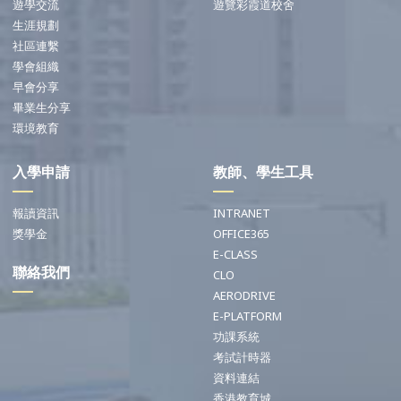
遊學交流
遊覽彩霞道校舍
生涯規劃
社區連繫
學會組織
早會分享
畢業生分享
環境教育
入學申請
教師、學生工具
報讀資訊
INTRANET
獎學金
OFFICE365
E-CLASS
聯絡我們
CLO
AERODRIVE
E-PLATFORM
功課系統
考試計時器
資料連結
香港教育城