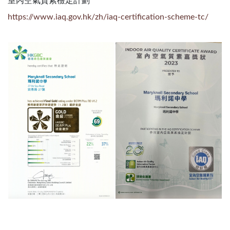
室內空氣質素檢定計劃
https://www.iaq.gov.hk/zh/iaq-certification-scheme-tc/