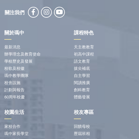
關注我們
關於瑪中
課程特色
最新消息
天主教教育
辦學理念及教育使命
初高中課程
學校歷史及發展
語文教育
校歌及校徽
拔尖補底
瑪中教學團隊
自主學習
校舍設施
閱讀推廣
計劃與報告
創科教育
60周年校慶
體藝發展
校園生活
校友專區
家校合作
回饋母校
瑪中家長學堂
歷屆班相