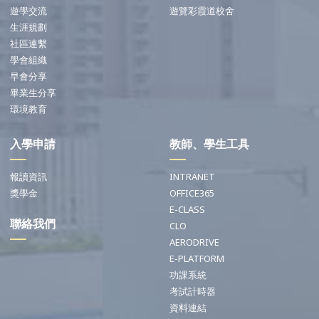
遊學交流
遊覽彩霞道校舍
生涯規劃
社區連繫
學會組織
早會分享
畢業生分享
環境教育
入學申請
教師、學生工具
報讀資訊
INTRANET
獎學金
OFFICE365
E-CLASS
聯絡我們
CLO
AERODRIVE
E-PLATFORM
功課系統
考試計時器
資料連結