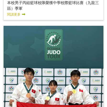
本校男子丙組籃球校隊榮獲中學校際籃球比賽（九龍三
區）季軍
閱讀更多