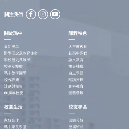
關注我們
關於瑪中
課程特色
最新消息
天主教教育
辦學理念及教育使命
初高中課程
學校歷史及發展
語文教育
校歌及校徽
拔尖補底
瑪中教學團隊
自主學習
校舍設施
閱讀推廣
計劃與報告
創科教育
60周年校慶
體藝發展
校園生活
校友專區
家校合作
回饋母校
瑪中家長學堂
歷屆班相