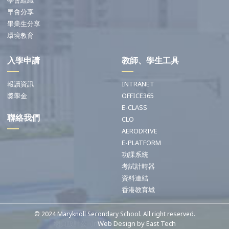
學會組織
早會分享
畢業生分享
環境教育
入學申請
教師、學生工具
報讀資訊
INTRANET
獎學金
OFFICE365
E-CLASS
聯絡我們
CLO
AERODRIVE
E-PLATFORM
功課系統
考試計時器
資料連結
香港教育城
© 2024 Maryknoll Secondary School. All right reserved.
網頁設計公司n
Web Design
by
East Tech