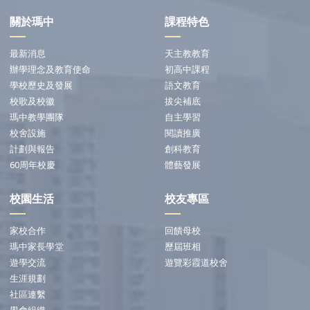
關於瑪中
課程特色
最新消息
天主教教育
辦學理念及教育使命
初高中課程
學校歷史及發展
語文教育
校歌及校徽
拔尖補底
瑪中教學團隊
自主學習
校舍設施
閱讀推廣
計劃與報告
創科教育
60周年校慶
體藝發展
校園生活
校友專區
家校合作
回饋母校
瑪中家長學堂
歷屆班相
遊學交流
遊覽彩霞道校舍
生涯規劃
社區連繫