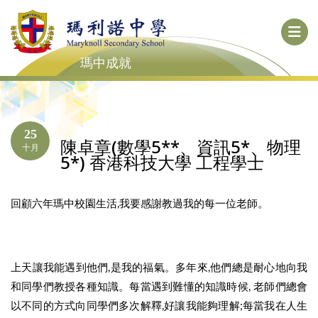
瑪中成就
25
陳卓章(數學5**、資訊5*、物理
十月
5*) 香港科技大學 工程學士
回顧六年瑪中校園生活,我要感謝教過我的每一位老師。
上天讓我能遇到他們,是我的福氣。多年來,他們總是耐心地向我
和同學們教授各種知識。每當遇到難懂的知識時候, 老師們總會
以不同的方式向同學們多次解釋,好讓我能夠理解;每當我在人生