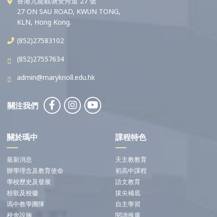
香港九龍觀塘安秀道 27 號
27 ON SAU ROAD, KWUN TONG,
KLN, Hong Kong.
(852)27583102
(852)27557634
admin@maryknoll.edu.hk
關注我們
關於瑪中
課程特色
最新消息
天主教教育
辦學理念及教育使命
初高中課程
學校歷史及發展
語文教育
校歌及校徽
拔尖補底
瑪中教學團隊
自主學習
校舍設施
閱讀推廣