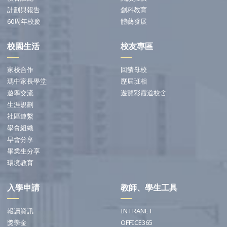
計劃與報告
創科教育
60周年校慶
體藝發展
校園生活
校友專區
家校合作
回饋母校
瑪中家長學堂
歷屆班相
遊學交流
遊覽彩霞道校舍
生涯規劃
社區連繫
學會組織
早會分享
畢業生分享
環境教育
入學申請
教師、學生工具
報讀資訊
INTRANET
獎學金
OFFICE365