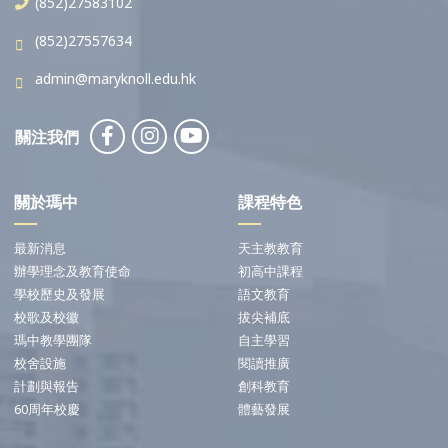
(852)27583102
(852)27557634
admin@maryknoll.edu.hk
關注我們
關於瑪中
課程特色
最新消息
天主教教育
辦學理念及教育使命
初高中課程
學校歷史及發展
語文教育
校歌及校徽
拔尖補底
瑪中教學團隊
自主學習
校舍設施
閱讀推廣
計劃與報告
創科教育
60周年校慶
體藝發展