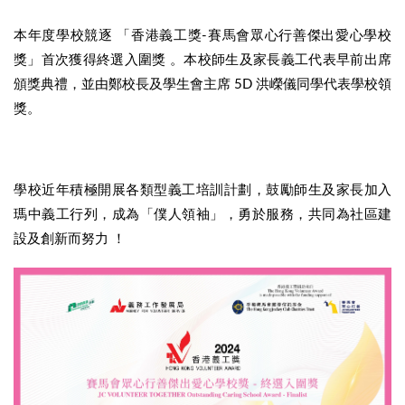
本年度學校競逐 「香港義工獎-賽馬會眾心行善傑出愛心學校
獎」首次獲得終選入圍獎 。本校師生及家長義工代表早前出席
頒獎典禮，並由鄭校長及學生會主席 5D 洪嶸儀同學代表學校領
獎。
學校近年積極開展各類型義工培訓計劃，鼓勵師生及家長加入
瑪中義工行列，成為「僕人領袖」，勇於服務，共同為社區建
設及創新而努力 ！