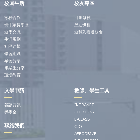
校園生活
校友專區
家校合作
回饋母校
瑪中家長學堂
歷屆班相
遊學交流
遊覽彩霞道校舍
生涯規劃
社區連繫
學會組織
早會分享
畢業生分享
環境教育
入學申請
教師、學生工具
報讀資訊
INTRANET
獎學金
OFFICE365
E-CLASS
聯絡我們
CLO
AERODRIVE