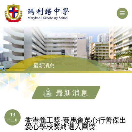
最新消息
最新消息
13
香港義工獎-賽馬會眾心行善傑出
十二月
愛心學校獎終選入圍獎