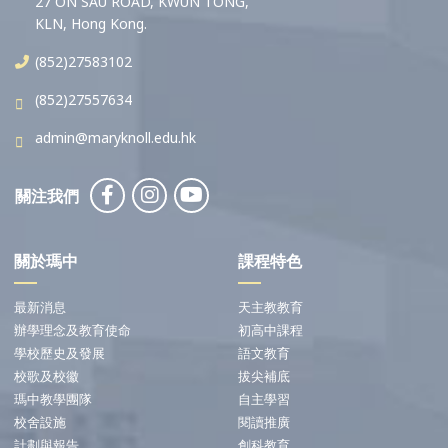
27 ON SAU ROAD, KWUN TONG,
KLN, Hong Kong.
(852)27583102
(852)27557634
admin@maryknoll.edu.hk
關注我們
關於瑪中
課程特色
最新消息
天主教教育
辦學理念及教育使命
初高中課程
學校歷史及發展
語文教育
校歌及校徽
拔尖補底
瑪中教學團隊
自主學習
校舍設施
閱讀推廣
計劃與報告
創科教育