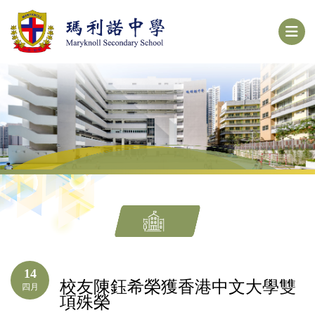
14
校友陳鈺希榮獲香港中文大學雙
四月
項殊榮