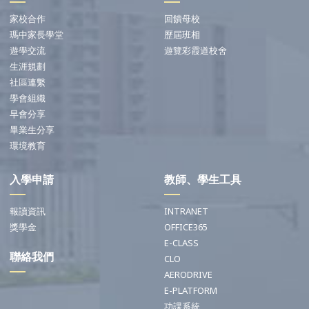
家校合作
回饋母校
瑪中家長學堂
歷屆班相
遊學交流
遊覽彩霞道校舍
生涯規劃
社區連繫
學會組織
早會分享
畢業生分享
環境教育
入學申請
教師、學生工具
報讀資訊
INTRANET
獎學金
OFFICE365
E-CLASS
聯絡我們
CLO
AERODRIVE
E-PLATFORM
功課系統