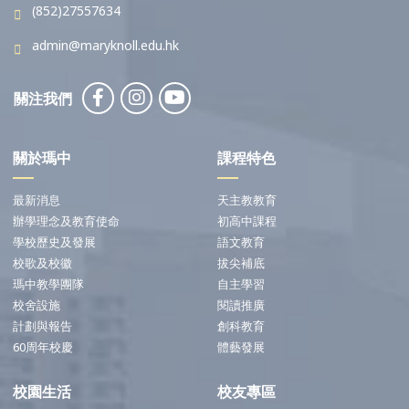
(852)27557634
admin@maryknoll.edu.hk
關注我們
關於瑪中
課程特色
最新消息
天主教教育
辦學理念及教育使命
初高中課程
學校歷史及發展
語文教育
校歌及校徽
拔尖補底
瑪中教學團隊
自主學習
校舍設施
閱讀推廣
計劃與報告
創科教育
60周年校慶
體藝發展
校園生活
校友專區