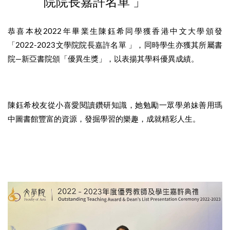
院院長嘉許名單 」
恭喜本校2022年畢業生陳鈺希同學獲香港中文大學頒發
「2022-2023文學院院長嘉許名單 」，同時學生亦獲其所屬書
院—新亞書院頒「優異生獎」，以表揚其學科優異成績。
陳鈺希校友從小喜愛閱讀鑽研知識，她勉勵一眾學弟妹善用瑪
中圖書館豐富的資源，發掘學習的樂趣，成就精彩人生。