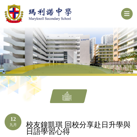
12
校友鐘凱琪 回校分享赴日升學與
九月
日語學習心得