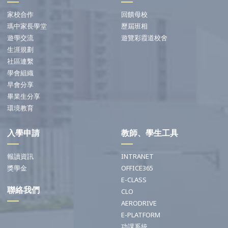
家校合作
回饋母校
瑪中家長學堂
歷屆班相
遊學交流
遊覽彩霞道校舍
生涯規劃
社區連繫
學會組織
早會分享
畢業生分享
環境教育
入學申請
教師、學生工具
報讀資訊
INTRANET
獎學金
OFFICE365
E-CLASS
聯絡我們
CLO
AERODRIVE
E-PLATFORM
功課系統