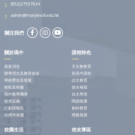
(852)27557634
admin@maryknoll.edu.hk
關注我們
關於瑪中
課程特色
最新消息
天主教教育
辦學理念及教育使命
初高中課程
學校歷史及發展
語文教育
校歌及校徽
拔尖補底
瑪中教學團隊
自主學習
校舍設施
閱讀推廣
計劃與報告
創科教育
60周年校慶
體藝發展
校園生活
校友專區