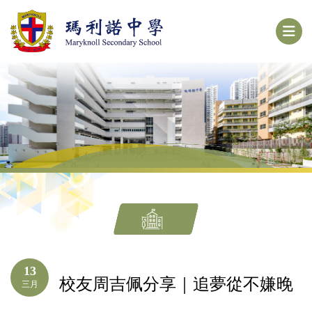
13
校友周吉佩分享｜追夢從不嫌晚
三月