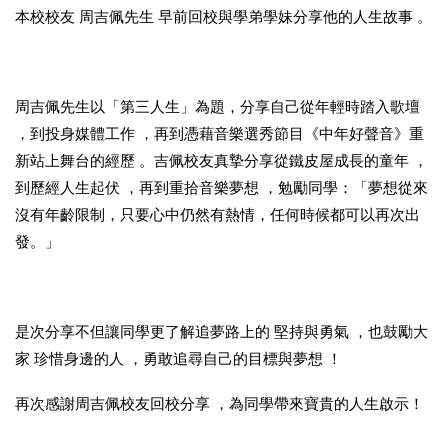
本校校友 周吉佩先生 早前回校與學弟學妹分享他的人生故事 。
周吉佩先生以「第三人生」為題，分享自己從年輕時踏入歌壇
，到投身媒體工作 ，再到憑藉音樂選秀節目《中年好聲音》重
新站上舞台的經歷 。吉佩校友真摯分享從鐵皮屋成長的童年 ，
到歷經人生起伏 ，再到重拾音樂夢想 ，勉勵同學：「夢想從來
沒有年齡限制，只要心中仍然有熱情，任何時候都可以再次出
發。」
是次分享不但讓同學更了解追夢路上的 堅持與勇氣 ，也鼓勵大
家 珍惜身邊的人 ，勇敢追尋自己的目標與夢想 ！
再次感謝周吉佩校友回校分享 ，為同學帶來寶貴的人生啟示！