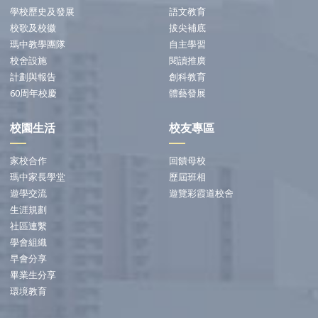
學校歷史及發展
語文教育
校歌及校徽
拔尖補底
瑪中教學團隊
自主學習
校舍設施
閱讀推廣
計劃與報告
創科教育
60周年校慶
體藝發展
校園生活
校友專區
家校合作
回饋母校
瑪中家長學堂
歷屆班相
遊學交流
遊覽彩霞道校舍
生涯規劃
社區連繫
學會組織
早會分享
畢業生分享
環境教育