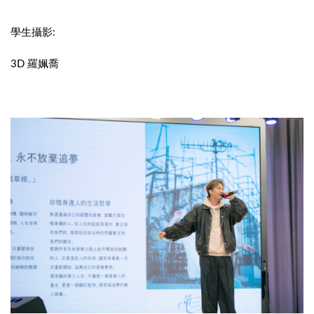
學生攝影:
3D 羅姵喬