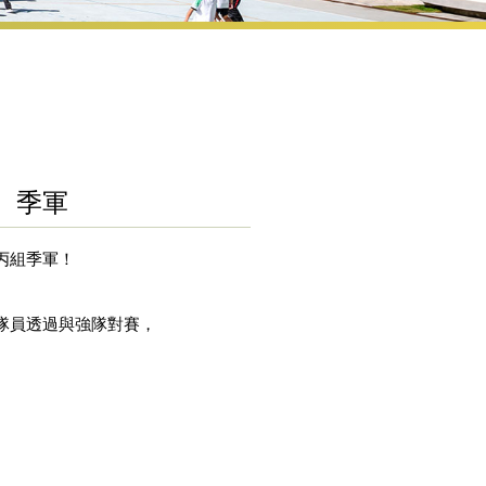
）季軍
丙組季軍！
隊員透過與強隊對賽，