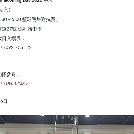
coming Day 2026 報名
星期六）
（3:30－5:00 籃球明星對抗賽）
道27號 瑪利諾中學
放日入場券：
om/r/09Sr7CmT22
組隊參賽：
om/r/UFur0YdzDr
26日