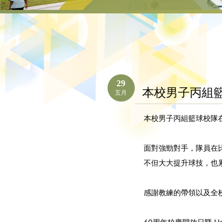
29
本校男子丙組
五月
本校男子丙組籃球校隊
面對強勁對手，隊員在
不但大大提升球技，也
感謝教練的帶領以及全