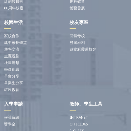
計劃與報告
創科教育
60周年校慶
體藝發展
校園生活
校友專區
家校合作
回饋母校
瑪中家長學堂
歷屆班相
遊學交流
遊覽彩霞道校舍
生涯規劃
社區連繫
學會組織
早會分享
畢業生分享
環境教育
入學申請
教師、學生工具
報讀資訊
INTRANET
獎學金
OFFICE365
E-CLASS