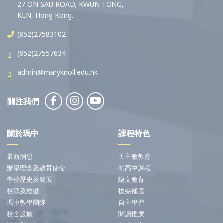
27 ON SAU ROAD, KWUN TONG,
KLN, Hong Kong.
(852)27583102
(852)27557634
admin@maryknoll.edu.hk
關注我們
關於瑪中
課程特色
最新消息
天主教教育
辦學理念及教育使命
初高中課程
學校歷史及發展
語文教育
校歌及校徽
拔尖補底
瑪中教學團隊
自主學習
校舍設施
閱讀推廣