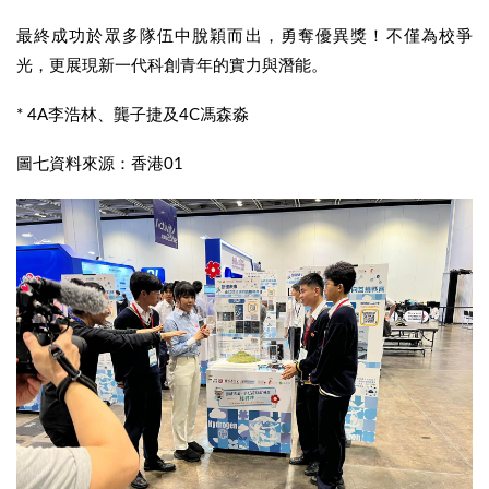
最終成功於眾多隊伍中脫穎而出，勇奪優異獎！不僅為校爭
光，更展現新一代科創青年的實力與潛能。
* 4A李浩林、龔子捷及4C馮森淼
圖七資料來源：香港01