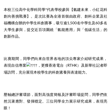
本校三位高中化學科同學*代表學校參與【氫建未來．小紅花科
創向善挑戰賽】。是次比賽為全港首個由政府、創科企業及社
福機構合辦的中學生科創賽事，吸引逾1,500名中學生及60多名
大學生參與，提交近百項圍繞「氫能應用」與「低碳生活」的
創新作品。
比賽期間，同學們向來自世界各地的頂尖專家介紹研究成果，
表現自信專業
，更獲香港電台（RTHK）及新華社記者即
場訪問，充分展現本校學生的科創素養與表達能力。
壓軸總評審環節，面對高強度簡報及評審即場提問，同學們依
然沉著應對、發揮穩定。三位同學全力展示研究成果，表現亮
眼！