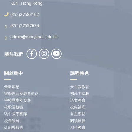
KLN, Hong Kong.
(852)27583102
(852)27557634
admin@maryknoll.edu.hk
關注我們
關於瑪中
課程特色
最新消息
天主教教育
辦學理念及教育使命
初高中課程
學校歷史及發展
語文教育
校歌及校徽
拔尖補底
瑪中教學團隊
自主學習
校舍設施
閱讀推廣
計劃與報告
創科教育