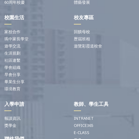
60周年校慶
體藝發展
校園生活
校友專區
家校合作
回饋母校
瑪中家長學堂
歷屆班相
遊學交流
遊覽彩霞道校舍
生涯規劃
社區連繫
學會組織
早會分享
畢業生分享
環境教育
入學申請
教師、學生工具
報讀資訊
INTRANET
獎學金
OFFICE365
E-CLASS
聯絡我們