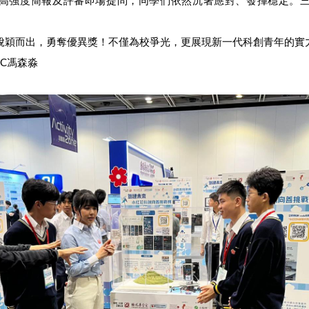
高強度簡報及評審即場提問，同學們依然沉著應對、發揮穩定。
脫穎而出，勇奪優異獎！不僅為校爭光，更展現新一代科創青年的實
4C馮森淼