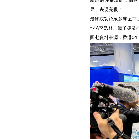
壓軸總評審環節，面對
果，表現亮眼！
最終成功於眾多隊伍中
* 4A李浩林、龔子捷及
圖七資料來源：香港01