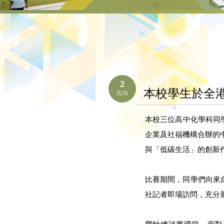
2
本校學生於全
JUN
本校三位高中化學科同
企業及社福機構合辦的中
與「低碳生活」的創新
比賽期間，同學們向來
社記者即場訪問，充分