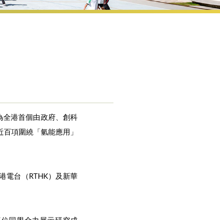
為全港首個由政府、創科
交近百項圍繞「氫能應用」
港電台（RTHK）及新華